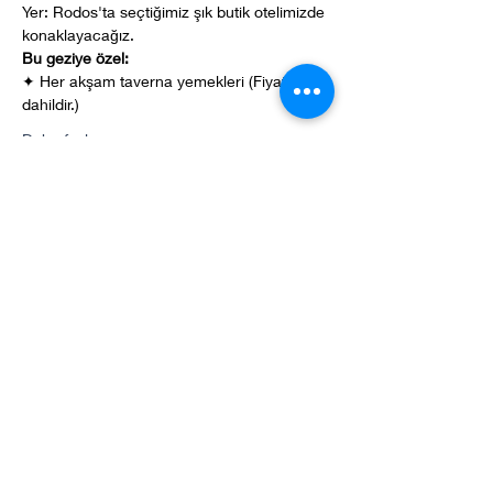
Yer: Rodos'ta seçtiğimiz şık butik otelimizde 
konaklayacağız.
Bu geziye özel:
✦ Her akşam taverna yemekleri (Fiyata 
dahildir.)  
Daha fazla >
Share this event
Gulet Nation© 2025. All rights reserved.
Privacy policy
Booking terms